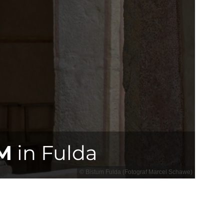
M
in Fulda
© Bistum Fulda (Fotograf Marcel Schawe)