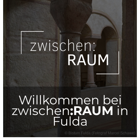
Willkommen bei
zwischen
:RAUM
in
Fulda
© Bistum Fulda (Fotograf Marcel Schawe)