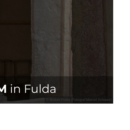
M
in Fulda
© Bistum Fulda (Fotograf Marcel Schawe)