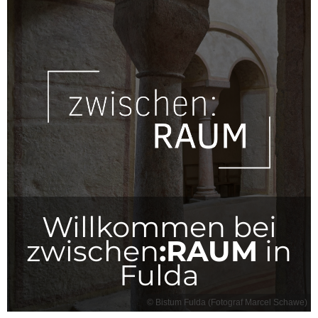
Willkommen bei
zwischen
:RAUM
in
Fulda
© Bistum Fulda (Fotograf Marcel Schawe)