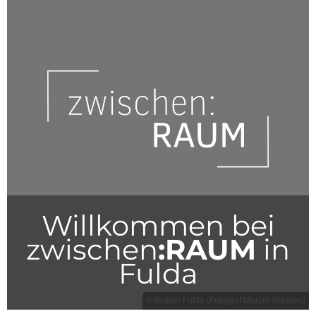
Willkommen bei
zwischen
:RAUM
in
Fulda
© Bistum Fulda (Fotograf Marcel Schawe)