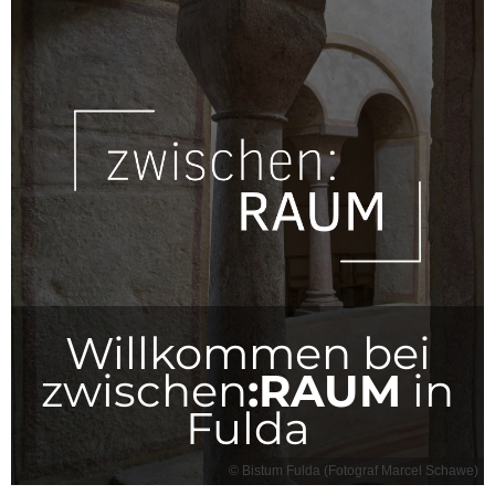
Willkommen bei
zwischen
:RAUM
in
Fulda
© Bistum Fulda (Fotograf Marcel Schawe)