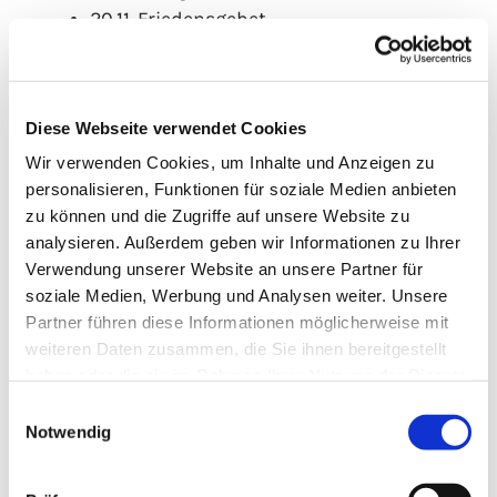
20.11. Friedensgebet
27.11. Eucharistiefeier
(Englisch/Deutsch)
04.12. Friedensgebet
Diese Webseite verwendet Cookies
11.12. Taizégebet
Wir verwenden Cookies, um Inhalte und Anzeigen zu
18.12. Eucharistiefeier
personalisieren, Funktionen für soziale Medien anbieten
(Englisch/Deutsch)
zu können und die Zugriffe auf unsere Website zu
08.01. Taizégebet
analysieren. Außerdem geben wir Informationen zu Ihrer
15.01. Eucharistiefeier
Verwendung unserer Website an unsere Partner für
(Englisch/Deutsch)
soziale Medien, Werbung und Analysen weiter. Unsere
22.01. Friedensgebet
Partner führen diese Informationen möglicherweise mit
29.01. Friedensgebet
weiteren Daten zusammen, die Sie ihnen bereitgestellt
12.02. Taizégebet
haben oder die sie im Rahmen Ihrer Nutzung der Dienste
gesammelt haben.
Einwilligungsauswahl
Herzliche Einladung an alle!
Notwendig
Bea, Sibylle, Mario und Benedikt freuen sich,