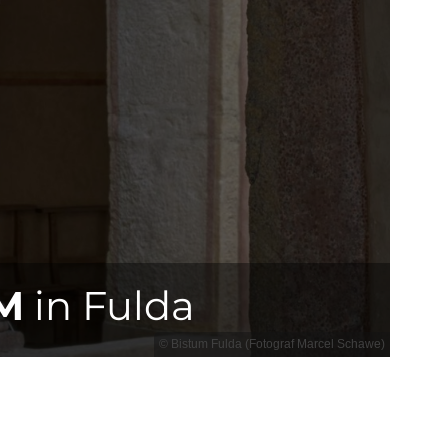
M
in Fulda
© Bistum Fulda (Fotograf Marcel Schawe)