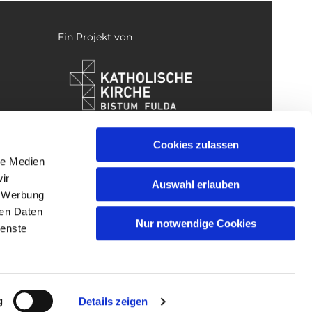
Ein Projekt von
Cookies zulassen
le Medien
ir
Auswahl erlauben
, Werbung
ren Daten
Nur notwendige Cookies
ienste
gin
g
Details zeigen