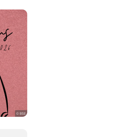
© BSE