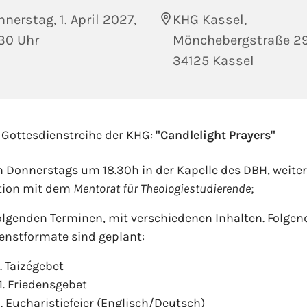
nerstag, 1. April 2027,
KHG Kassel,
30 Uhr
Mönchebergstraße 29
34125 Kassel
 Gottesdienstreihe der KHG:
"Candlelight Prayers"
n Donnerstags um 18.30h in der Kapelle des DBH, weiter
tion mit dem
Mentorat für Theologiestudierende
;
olgenden Terminen, mit verschiedenen Inhalten. Folgen
enstformate sind geplant:
1. Taizégebet
1. Friedensgebet
1. Eucharistiefeier (Englisch/Deutsch)