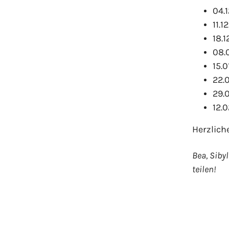
04.
11.1
18.1
08.0
15.0
22.
29.
12.0
Herzlich
Bea, Siby
teilen!