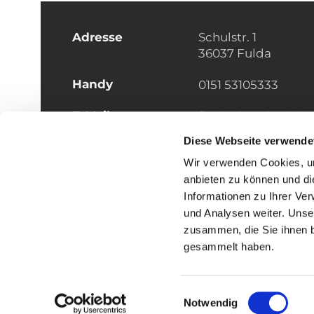
Adresse
Schulstr. 1
36037 Fulda
Handy
0151 53105333
E-Mail
florian.boeth@bist
Diese Webseite verwende
Wir verwenden Cookies, um
anbieten zu können und di
Informationen zu Ihrer Ve
und Analysen weiter. Unse
zusammen, die Sie ihnen b
I
gesammelt haben.
Einwilligungsauswahl
Notwendig