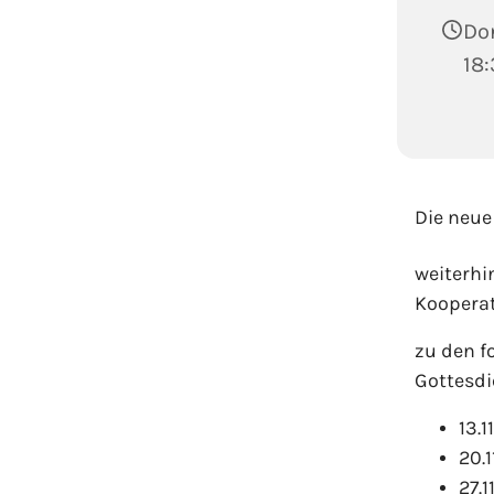
Don
18:
Die neue
weiterhi
Koopera
zu den f
Gottesdi
13.1
20.1
27.1