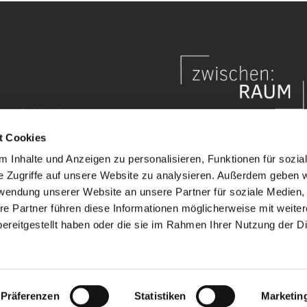
um-fulda.de
t Cookies
 Inhalte und Anzeigen zu personalisieren, Funktionen für sozia
e Zugriffe auf unsere Website zu analysieren. Außerdem geben w
rwendung unserer Website an unsere Partner für soziale Medien
Impressum
Barrierefreiheitserklärung
re Partner führen diese Informationen möglicherweise mit weite
ereitgestellt haben oder die sie im Rahmen Ihrer Nutzung der D
mpressum
Datenschutzerklärung
ChurchDesk-Lo
Präferenzen
Statistiken
Marketin