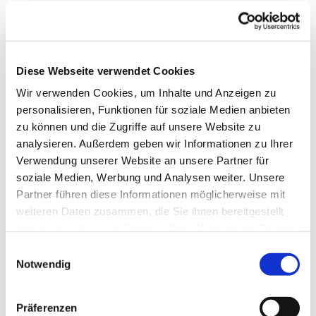
27.11. Eucharistiefeier
(Englisch/Deutsch)
04.12. Friedensgebet
11.12. Taizégebet
Diese Webseite verwendet Cookies
18.12. Eucharistiefeier
Wir verwenden Cookies, um Inhalte und Anzeigen zu
(Englisch/Deutsch)
personalisieren, Funktionen für soziale Medien anbieten
08.01. Taizégebet
zu können und die Zugriffe auf unsere Website zu
15.01. Eucharistiefeier
analysieren. Außerdem geben wir Informationen zu Ihrer
(Englisch/Deutsch)
Verwendung unserer Website an unsere Partner für
soziale Medien, Werbung und Analysen weiter. Unsere
22.01. Friedensgebet
Partner führen diese Informationen möglicherweise mit
29.01. Friedensgebet
weiteren Daten zusammen, die Sie ihnen bereitgestellt
12.02. Taizégebet
haben oder die sie im Rahmen Ihrer Nutzung der Dienste
gesammelt haben.
Herzliche Einladung an alle!
Einwilligungsauswahl
Notwendig
Bea, Sibylle, Mario und Benedikt freuen sich,
diese wertvolle Zeit mit euch zu teilen!
Präferenzen