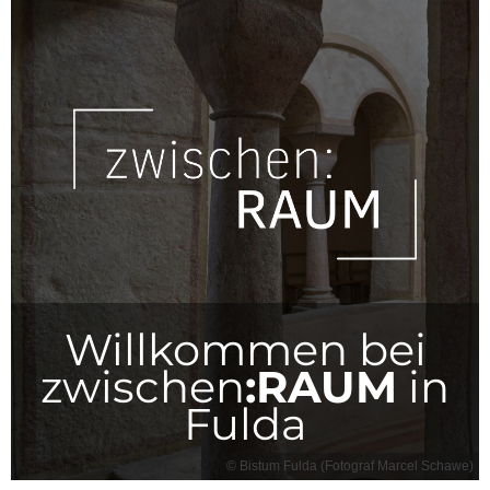
Willkommen bei
zwischen
:RAUM
in
Fulda
© Bistum Fulda (Fotograf Marcel Schawe)