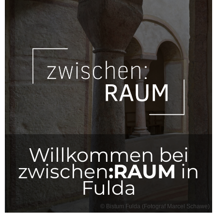
Willkommen bei
zwischen
:RAUM
in
Fulda
© Bistum Fulda (Fotograf Marcel Schawe)