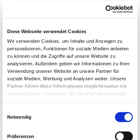
27.11. Eucharistiefeier
(Englisch/Deutsch)
04.12. Friedensgebet
11.12. Taizégebet
Diese Webseite verwendet Cookies
18.12. Eucharistiefeier
Wir verwenden Cookies, um Inhalte und Anzeigen zu
(Englisch/Deutsch)
personalisieren, Funktionen für soziale Medien anbieten
08.01. Taizégebet
zu können und die Zugriffe auf unsere Website zu
15.01. Eucharistiefeier
analysieren. Außerdem geben wir Informationen zu Ihrer
(Englisch/Deutsch)
Verwendung unserer Website an unsere Partner für
soziale Medien, Werbung und Analysen weiter. Unsere
22.01. Friedensgebet
Partner führen diese Informationen möglicherweise mit
29.01. Friedensgebet
weiteren Daten zusammen, die Sie ihnen bereitgestellt
12.02. Taizégebet
haben oder die sie im Rahmen Ihrer Nutzung der Dienste
gesammelt haben.
Herzliche Einladung an alle!
Einwilligungsauswahl
Notwendig
Bea, Sibylle, Mario und Benedikt freuen sich,
diese wertvolle Zeit mit euch zu teilen!
Präferenzen