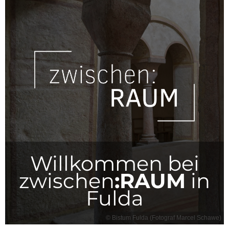
Willkommen bei
zwischen
:RAUM
in
Fulda
© Bistum Fulda (Fotograf Marcel Schawe)