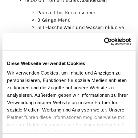
18:00 Uhr romantisches Abendessen
Paarzeit bei Kerzenschein
3-Gänge-Menü
je 1 Flasche Wein und Wasser inklusive
Zielgruppe:
Paare, die 2025 oder 2026 kirchlich
geheiratet haben
Anmeldeschluss:
31.10.2026
Diese Webseite verwendet Cookies
Kosten:
80€/Paar
Wir verwenden Cookies, um Inhalte und Anzeigen zu
personalisieren, Funktionen für soziale Medien anbieten
Bitte mitbringen:
zu können und die Zugriffe auf unsere Website zu
analysieren. Außerdem geben wir Informationen zu Ihrer
Gottesdienstheft (inkl. Lesungstexte) der
Verwendung unserer Website an unsere Partner für
Hochzeit
soziale Medien, Werbung und Analysen weiter. Unsere
⁠Hochzeitsfotos/-album
Partner führen diese Informationen möglicherweise mit
⁠Hochzeitskerze (falls vorhanden)
weiteren Daten zusammen, die Sie ihnen bereitgestellt
haben oder die sie im Rahmen Ihrer Nutzung der Dienste