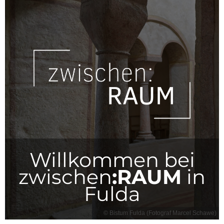
Willkommen bei
zwischen
:RAUM
in
Fulda
© Bistum Fulda (Fotograf Marcel Schawe)